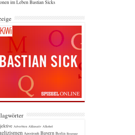
ionen im Leben Bastian Sicks
eige
lagwörter
jektive
Adverbien
Akkusativ
Alkohol
glizismen
Bayern
Berlin
Apostroph
Beugung