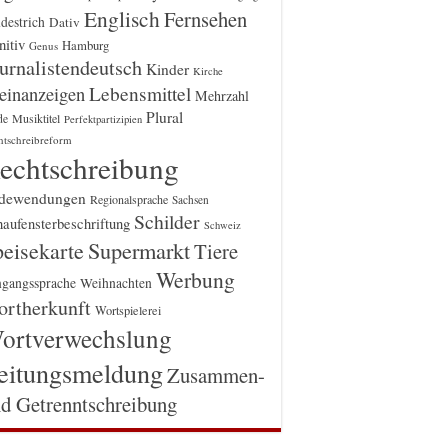
Englisch
Fernsehen
destrich
Dativ
itiv
Hamburg
Genus
urnalistendeutsch
Kinder
Kirche
einanzeigen
Lebensmittel
Mehrzahl
Plural
Musiktitel
de
Perfektpartizipien
htschreibreform
echtschreibung
dewendungen
Regionalsprache
Sachsen
Schilder
aufensterbeschriftung
Schweiz
Supermarkt
eisekarte
Tiere
Werbung
gangssprache
Weihnachten
rtherkunft
Wortspielerei
ortverwechslung
eitungsmeldung
Zusammen-
d Getrenntschreibung