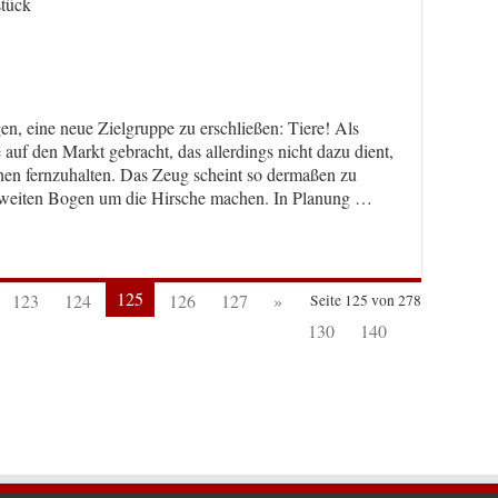
tück
en, eine neue Zielgruppe zu erschließen: Tiere! Als
auf den Markt gebracht, das allerdings nicht dazu dient,
en fernzuhalten. Das Zeug scheint so dermaßen zu
en weiten Bogen um die Hirsche machen. In Planung …
125
123
124
126
127
»
Seite 125 von 278
130
140