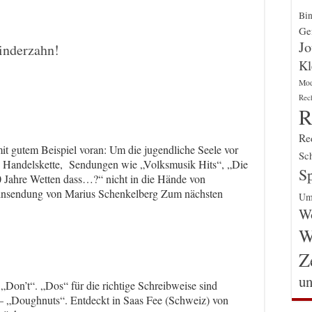
Bin
Gen
Jo
Kinderzahn!
Kl
Mo
Rec
R
Re
it gutem Beispiel voran: Um die jugendliche Seele vor
Sch
e Handelskette, Sendungen wie „Volksmusik Hits“, „Die
Sp
0 Jahre Wetten dass…?“ nicht in die Hände von
 Einsendung von Marius Schenkelberg Zum nächsten
Um
Wo
W
Z
un
in „Don’t“. „Dos“ für die richtige Schreibweise sind
e – „Doughnuts“. Entdeckt in Saas Fee (Schweiz) von