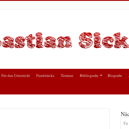
Für den Unterricht
Fundstücke
Termine
Bibliografie
Biografie
Näc
Es 