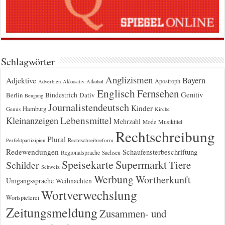
Schlagwörter
Anglizismen
Bayern
Adjektive
Apostroph
Adverbien
Akkusativ
Alkohol
Englisch
Fernsehen
Genitiv
Berlin
Bindestrich
Dativ
Beugung
Journalistendeutsch
Kinder
Hamburg
Genus
Kirche
Kleinanzeigen
Lebensmittel
Mehrzahl
Musiktitel
Mode
Rechtschreibung
Plural
Rechtschreibreform
Perfektpartizipien
Redewendungen
Schaufensterbeschriftung
Regionalsprache
Sachsen
Supermarkt
Speisekarte
Tiere
Schilder
Schweiz
Werbung
Wortherkunft
Umgangssprache
Weihnachten
Wortverwechslung
Wortspielerei
Zeitungsmeldung
Zusammen- und