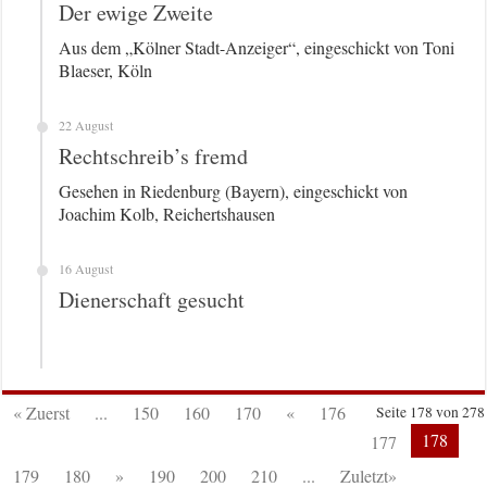
Der ewige Zweite
Aus dem „Kölner Stadt-Anzeiger“, eingeschickt von Toni
Blaeser, Köln
22 August
Rechtschreib’s fremd
Gesehen in Riedenburg (Bayern), eingeschickt von
Joachim Kolb, Reichertshausen
16 August
Dienerschaft gesucht
« Zuerst
...
150
160
170
«
176
Seite 178 von 278
178
177
179
180
»
190
200
210
...
Zuletzt»