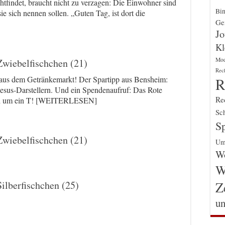
htfindet, braucht nicht zu verzagen: Die Einwohner sind
Bin
sie sich nennen sollen. „Guten Tag, ist dort die
Gen
Jo
Kl
Mo
Zwiebelfischchen (21)
Rec
l aus dem Getränkemarkt! Der Spartipp aus Bensheim:
R
Jesus-Darstellern. Und ein Spendenaufruf: Das Rote
Re
gend um ein T! [WEITERLESEN]
Sch
Sp
Zwiebelfischchen (21)
Um
Wo
W
Z
Silberfischchen (25)
un