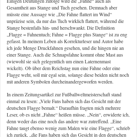
Einigen Deutungen zufolge wird die „Fahne“ auch als
Gesamtheit aus Stange und Tuch gesehen. Demnach aber
müsste eine Aussage wie „Die Fahne flattert im Wind“
unpräzise sein, da nur das Tuch wirklich flattert, während die
Stange bestenfalls hin- und herschwankt. Die Definition
„Flagge = Fahnentuch; Fahne = Flagge plus Stange“ ist zu eng
gefasst. In meinem Leben als Korrekturleser und Autor habe
ich jede Menge Druckfahnen gesehen, und die hingen nie an
einer Stange. Auch die Schnapsfahne kommt ohne Mast aus
(wiewohl sie sich gelegentlich um einen Laternenmast
wickelt). Ob über dem Reichstag nun eine Fahne oder eine
Flagge weht, soll mir egal sein, solange diese beiden nicht noch
mit anderen Symbolen durcheinandergeworfen werden.
In einem Zeitungsartikel zur Fußballweltmeisterschaft stand
einmal zu lesen: „Viele Fans haben sich das Gesicht mit der
deutschen Flagge bemalt.“ Daraufhin fragten mich mehrere
Leser, ob es nicht „Fahne“ heißen müsse. „Nein“, erwiderte ich,
denn weder das eine noch das andere war zutreffend. „Eine
Fahne taugt ebenso wenig zum Malen wie eine Flagge“, schrieb
ich zurück, „die Fans haben sich das Gesicht in den deutschen