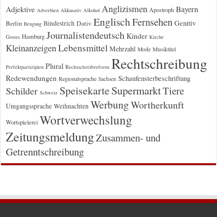
Anglizismen
Bayern
Adjektive
Apostroph
Adverbien
Akkusativ
Alkohol
Englisch
Fernsehen
Genitiv
Berlin
Bindestrich
Dativ
Beugung
Journalistendeutsch
Kinder
Hamburg
Genus
Kirche
Kleinanzeigen
Lebensmittel
Mehrzahl
Musiktitel
Mode
Rechtschreibung
Plural
Rechtschreibreform
Perfektpartizipien
Redewendungen
Schaufensterbeschriftung
Regionalsprache
Sachsen
Supermarkt
Speisekarte
Tiere
Schilder
Schweiz
Werbung
Wortherkunft
Umgangssprache
Weihnachten
Wortverwechslung
Wortspielerei
Zeitungsmeldung
Zusammen- und
Getrenntschreibung