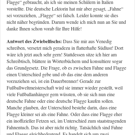
Flagge“ gebraucht, als ich sie meinen Schülern in Italien
vorstellte. Die deutsche Lektorin hat mir aber gesagt, „Fahne“
sei vorzuziehen, „Flagge“ sei falsch. Leider konnte sie dies
nicht näher begründen. Darum wende ich mich nun an Sie und
danke Ihnen schon vorab für Ihre Hilfe!
Antwort des Zwiebelfischs:
Dass Sie mir aus Venedig
schreiben, versetzt mich geradezu in flatterhafte Südlust! Dort
wäre ich jetzt auch sehr gern! Stattdessen sitze ich hier am
Schreibtisch, blättere in Wörterbüchern und konsultiere sogar
das Grundgesetz. Die Frage, ob es zwischen Fahne und Flagge
einen Unterschied gebe und ob das eine dem anderen
vorzuziehen sei, ist ein Dauerbrenner! Gerade zur
Fußballweltmeisterschaft wird sie immer wieder gestellt, weil
viele Fußballanhänger gern wüssten, ob sie sich nun eine
deutsche Fahne oder eine deutsche Flagge kaufen sollen.
Manche glauben, der Unterschied bestehe darin, dass eine
Flagge kleiner sei als eine Fahne. Oder dass eine Flagge eher
ein inoffizieller Fetzen sei, im Unterschied zum staatstragenden
Fahnentuch. Das ist aber nicht richtig. Tatsächlich sind Fahne
und Flagge gleichbedeutend. Es handelt sich um zwei