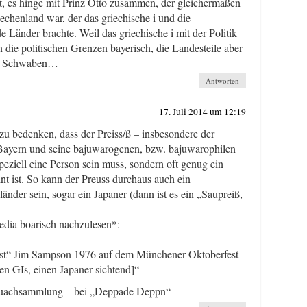
t, es hinge mit Prinz Otto zusammen, der gleichermaßen
chenland war, der das griechische i und die
e Länder brachte. Weil das griechische i mit der Politik
n die politischen Grenzen bayerisch, die Landesteile aber
nd Schwaben…
Antworten
17. Juli 2014 um 12:19
 zu bedenken, dass der Preiss/ß – insbesondere der
 Bayern und seine bajuwarogenen, bzw. bajuwarophilen
eziell eine Person sein muss, sondern oft genug ein
t ist. So kann der Preuss durchaus auch ein
änder sein, sogar ein Japaner (dann ist es ein „Saupreiß,
dia boarisch nachzulesen*:
t“ Jim Sampson 1976 auf dem Münchener Oktoberfest
n GIs, einen Japaner sichtend]“
luachsammlung – bei „Deppade Deppn“