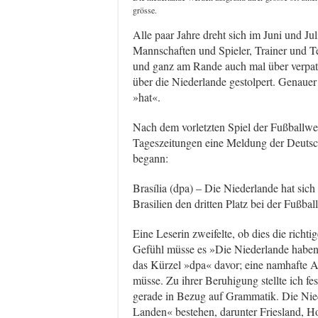
grösse.
Alle paar Jahre dreht sich im Juni und Ju
Mannschaften und Spieler, Trainer und Te
und ganz am Rande auch mal über verpat
über die Niederlande gestolpert. Genaue
»hat«.
Nach dem vorletzten Spiel der Fußballwel
Tageszeitungen eine Meldung der Deutsc
begann:
Brasília (dpa) – Die Niederlande hat sic
Brasilien den dritten Platz bei der Fußbal
Eine Leserin zweifelte, ob dies die rich
Gefühl müsse es »Die Niederlande haben«
das Kürzel »dpa« davor; eine namhafte A
müsse. Zu ihrer Beruhigung stellte ich fe
gerade in Bezug auf Grammatik. Die Nied
Landen« bestehen, darunter Friesland, Ho