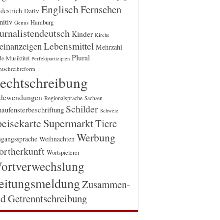
Englisch
Fernsehen
destrich
Dativ
itiv
Hamburg
Genus
urnalistendeutsch
Kinder
Kirche
einanzeigen
Lebensmittel
Mehrzahl
Plural
Musiktitel
de
Perfektpartizipien
htschreibreform
echtschreibung
dewendungen
Regionalsprache
Sachsen
Schilder
aufensterbeschriftung
Schweiz
Supermarkt
eisekarte
Tiere
Werbung
gangssprache
Weihnachten
rtherkunft
Wortspielerei
ortverwechslung
eitungsmeldung
Zusammen-
d Getrenntschreibung