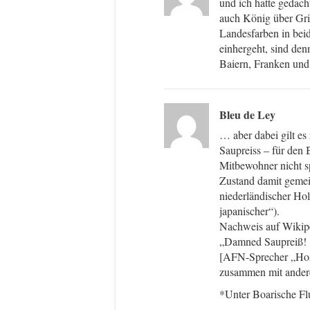
und ich hatte gedach
auch König über Grie
Landesfarben in beid
einhergeht, sind den
Baiern, Franken u
Bleu de Ley
… aber dabei gilt es
Saupreiss – für den
Mitbewohner nicht sp
Zustand damit gemein
niederländischer Holl
japanischer“).
Nachweis auf Wikipe
„Damned Saupreiß!
[AFN-Sprecher „Hos
zusammen mit andere
*Unter Boarische F