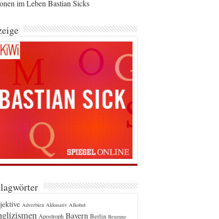
ionen im Leben Bastian Sicks
eige
lagwörter
jektive
Adverbien
Akkusativ
Alkohol
glizismen
Bayern
Berlin
Apostroph
Beugung