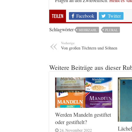
Fragen an den Zwiebelfisch:
Heißt es ›di
Facebook
Twitter
Teilen
Schlagwörter
MEHRZAHL
PLURAL
Vorherige
Von großen Töchtern und Söhnen
Weitere Beiträge aus dieser Ru
Werden Mandeln gestiftet
oder gestiftelt?
Lächel
24. November 2022