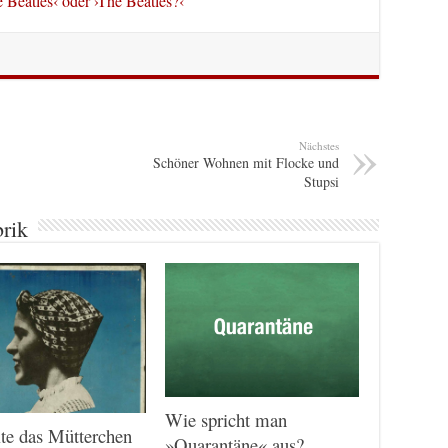
e Beatles‹ oder ›The Beatles?‹
Nächstes
Schöner Wohnen mit Flocke und
Stupsi
brik
Wie spricht man
te das Mütterchen
»Quarantäne« aus?