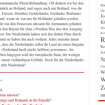
rammatische Plural-Behandlung. Oft denken wir bei den
Bin
ämlich an Holland, und sagen auch nur Holland, was die
Gen
. Friesen, Drenther, Gelderländer, Seeländer, Brabanter
Jo
 auf, wenn sie von uns für Holländer gehalten werden.
Kl
r von den Franzosen allesamt für Alemannen gehalten
Mo
n den Bayern für (Sau-) Preußen.Was also den Ausgang
Rec
len: Die Niederlande haben sich den dritten Platz durch
R
 und sie haben ihn auch verdient. Jedes einzelne daran
s, dass die Niederländer selbst ihr Land als einen Singular
Re
s »Nederland heeft (nicht: hebben) gewonnen«. Im
Sch
hen hingegen wird der europäische Staat, der weniger
Sp
 einem vielländrigen Gebilde. Doch für die Niederländer
h lebe Niederland!
Um
Wo
W
«:
Z
hl
un
stern müssen?
gings und Hotpants in der Einzahl?