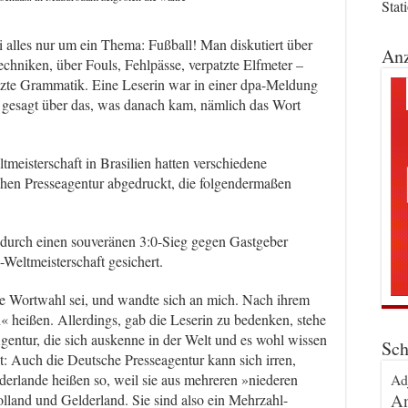
Stat
li alles nur um ein Thema: Fußball! Man diskutiert über
Anz
chniken, über Fouls, Fehlpässe, verpatzte Elfmeter –
zte Grammatik. Eine Leserin war in einer dpa-Meldung
r gesagt über das, was danach kam, nämlich das Wort
tmeisterschaft in Brasilien hatten verschiedene
hen Presseagentur abgedruckt, die folgendermaßen
h durch einen souveränen 3:0-Sieg gegen Gastgeber
l-Weltmeisterschaft gesichert.
tige Wortwahl sei, und wandte sich an mich. Nach ihrem
 heißen. Allerdings, gab die Leserin zu bedenken, stehe
gentur, die sich auskenne in der Welt und es wohl wissen
Sch
st: Auch die Deutsche Presseagentur kann sich irren,
Ad
erlande heißen so, weil sie aus mehreren »niederen
An
lland und Gelderland. Sie sind also ein Mehrzahl-