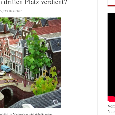
 dritten Platz verdient?
5,333 Besucher
Vom 
Nati
rschätzt. in Madurodam zeigt sich die wahre