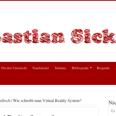
Für den Unterricht
Fundstücke
Termine
Bibliografie
Biografie
lfisch
/
Wie schreibt man Virtual Reality System?
Näc
Es 