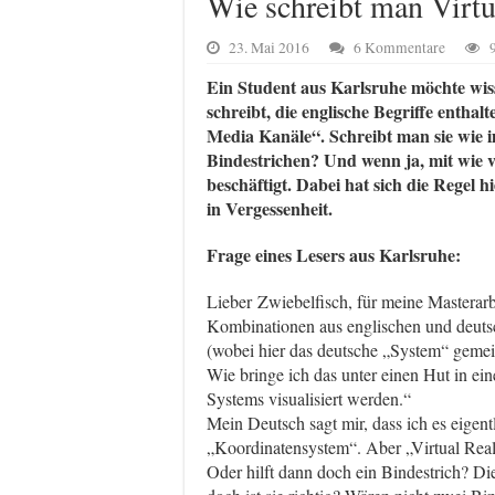
Wie schreibt man Virtu
23. Mai 2016
6 Kommentare
Ein Student aus Karlsruhe möchte wi
schreibt, die englische Begriffe enthal
Media Kanäle“. Schreibt man sie wie i
Bindestrichen? Und wenn ja, mit wie vi
beschäftigt. Dabei hat sich die Regel 
in Vergessenheit.
Frage eines Lesers aus Karlsruhe:
Lieber Zwiebelfisch, für meine Masterarb
Kombinationen aus englischen und deutsc
(wobei hier das deutsche „System“ gemein
Wie bringe ich das unter einen Hut in ein
Systems visualisiert werden.“
Mein Deutsch sagt mir, dass ich es eige
„Koordinatensystem“. Aber „Virtual Reali
Oder hilft dann doch ein Bindestrich? Die