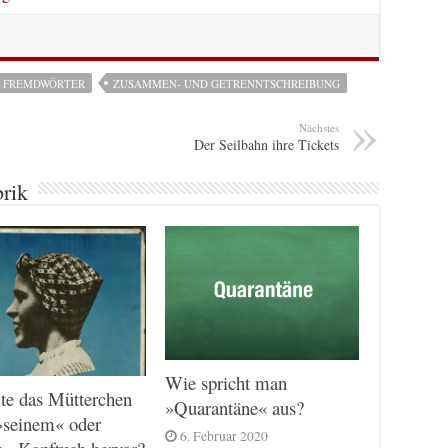
FREMDWÖRTER
ZUSAMMEN- UND GETRENNTSCHREIBUNG
Nächstes
Der Seilbahn ihre Tickets
brik
Wie spricht man
te das Mütterchen
»Quarantäne« aus?
»seinem« oder
6. Februar 2020