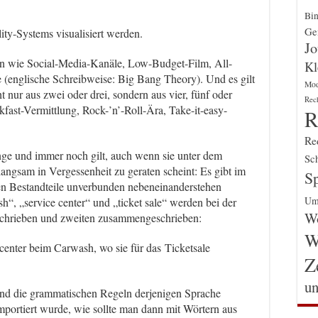
Bin
Gen
lity-Systems visualisiert werden.
Jo
n wie Social-Media-Kanäle, Low-Budget-Film, All-
Kl
(englische Schreibweise: Big Bang Theory). Und es gilt
Mo
nur aus zwei oder drei, sondern aus vier, fünf oder
Rec
ast-Vermittlung, Rock-’n’-Roll-Ära, Take-it-easy-
R
Re
ange und immer noch gilt, auch wenn sie unter dem
Sch
angsam in Vergessenheit zu geraten scheint: Es gibt im
Sp
n Bestandteile unverbunden nebeneinanderstehen
Um
h“, „service center“ und „ticket sale“ werden bei der
Wo
schrieben und zweiten zusammengeschrieben:
W
center beim Carwash, wo sie für das Ticketsale
Z
un
und die grammatischen Regeln derjenigen Sprache
mportiert wurde, wie sollte man dann mit Wörtern aus