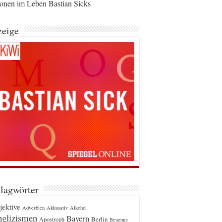
ionen im Leben Bastian Sicks
eige
lagwörter
jektive
Adverbien
Akkusativ
Alkohol
glizismen
Bayern
Berlin
Apostroph
Beugung