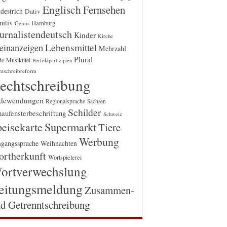
Englisch
Fernsehen
destrich
Dativ
itiv
Hamburg
Genus
urnalistendeutsch
Kinder
Kirche
einanzeigen
Lebensmittel
Mehrzahl
Plural
Musiktitel
de
Perfektpartizipien
htschreibreform
echtschreibung
dewendungen
Regionalsprache
Sachsen
Schilder
aufensterbeschriftung
Schweiz
Supermarkt
eisekarte
Tiere
Werbung
gangssprache
Weihnachten
rtherkunft
Wortspielerei
ortverwechslung
eitungsmeldung
Zusammen-
d Getrenntschreibung