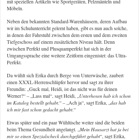
mit speziellen Artikeln wie Sportgeräten, Pelzmänteln und
Möbeln.
Neben den bekannten Standard-Warenhäusern, deren Aufbau
wir im Schulunterricht gelernt haben, gibt es nun auch solche,
in denen der Fahrstuhl zwischen dem ersten und dem zweiten
Tiefgeschoss auf einem zusätzlichen Niveau hält. Denn
zwischen Perfekt und Plusquamperfekt hat sich in der
Umgangssprache eine weitere Zeitform eingenistet: das Ultra-
Perfekt.
Da wühlt sich Erika durch Berge von Unterwäsche, zaubert
einen XXXL-Herrenschlüpfer hervor und sagt zu ihrer
Freundin: „Guck mal, Heidi, ist das nicht was für deinen
Werner?“ – „Lass mal“, sagt Heidi, „
Unterhosen hab ich schon
im Katalog bestellt gehabt
.“ – „Ach ja“, sagt Erika, „
das hab
ich mir fast schon gedacht gehabt
.“
Etwas später und ein paar Wühltische weiter sind die beiden
beim Thema Gesundheit angelangt. „
Mein Hausarzt hat ja bei
mir so einen Spezialscheck durchgeführt gehabt
“, sagt Erika,