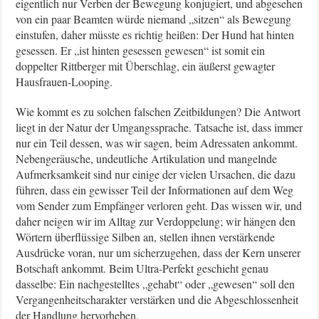
eigentlich nur Verben der Bewegung konjugiert, und abgesehen
von ein paar Beamten würde niemand „sitzen“ als Bewegung
einstufen, daher müsste es richtig heißen: Der Hund hat hinten
gesessen. Er „ist hinten gesessen gewesen“ ist somit ein
doppelter Rittberger mit Überschlag, ein äußerst gewagter
Hausfrauen-Looping.
Wie kommt es zu solchen falschen Zeitbildungen? Die Antwort
liegt in der Natur der Umgangssprache. Tatsache ist, dass immer
nur ein Teil dessen, was wir sagen, beim Adressaten ankommt.
Nebengeräusche, undeutliche Artikulation und mangelnde
Aufmerksamkeit sind nur einige der vielen Ursachen, die dazu
führen, dass ein gewisser Teil der Informationen auf dem Weg
vom Sender zum Empfänger verloren geht. Das wissen wir, und
daher neigen wir im Alltag zur Verdoppelung; wir hängen den
Wörtern überflüssige Silben an, stellen ihnen verstärkende
Ausdrücke voran, nur um sicherzugehen, dass der Kern unserer
Botschaft ankommt. Beim Ultra-Perfekt geschieht genau
dasselbe: Ein nachgestelltes „gehabt“ oder „gewesen“ soll den
Vergangenheitscharakter verstärken und die Abgeschlossenheit
der Handlung hervorheben.