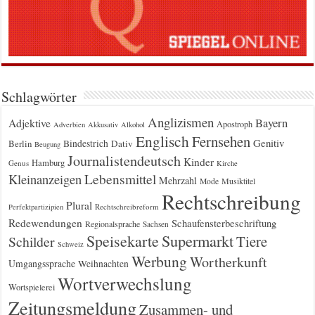
Schlagwörter
Anglizismen
Bayern
Adjektive
Apostroph
Adverbien
Akkusativ
Alkohol
Englisch
Fernsehen
Genitiv
Berlin
Bindestrich
Dativ
Beugung
Journalistendeutsch
Kinder
Hamburg
Genus
Kirche
Kleinanzeigen
Lebensmittel
Mehrzahl
Musiktitel
Mode
Rechtschreibung
Plural
Rechtschreibreform
Perfektpartizipien
Redewendungen
Schaufensterbeschriftung
Regionalsprache
Sachsen
Supermarkt
Speisekarte
Tiere
Schilder
Schweiz
Werbung
Wortherkunft
Umgangssprache
Weihnachten
Wortverwechslung
Wortspielerei
Zeitungsmeldung
Zusammen- und