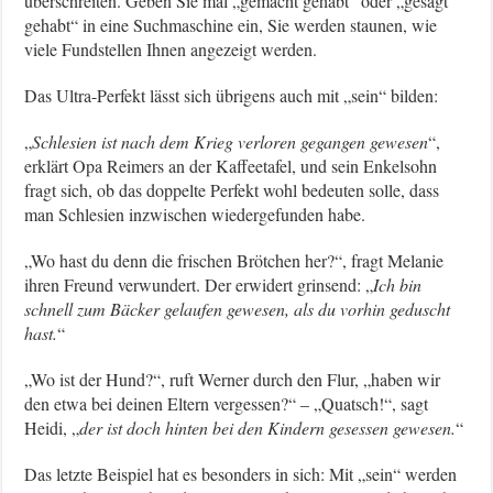
überschreiten. Geben Sie mal „gemacht gehabt“ oder „gesagt
gehabt“ in eine Suchmaschine ein, Sie werden staunen, wie
viele Fundstellen Ihnen angezeigt werden.
Das Ultra-Perfekt lässt sich übrigens auch mit „sein“ bilden:
„
Schlesien ist nach dem Krieg verloren gegangen gewesen
“,
erklärt Opa Reimers an der Kaffeetafel, und sein Enkelsohn
fragt sich, ob das doppelte Perfekt wohl bedeuten solle, dass
man Schlesien inzwischen wiedergefunden habe.
„Wo hast du denn die frischen Brötchen her?“, fragt Melanie
ihren Freund verwundert. Der erwidert grinsend: „
Ich bin
schnell zum Bäcker gelaufen gewesen, als du vorhin geduscht
hast.
“
„Wo ist der Hund?“, ruft Werner durch den Flur, „haben wir
den etwa bei deinen Eltern vergessen?“ – „Quatsch!“, sagt
Heidi, „
der ist doch hinten bei den Kindern gesessen gewesen.
“
Das letzte Beispiel hat es besonders in sich: Mit „sein“ werden