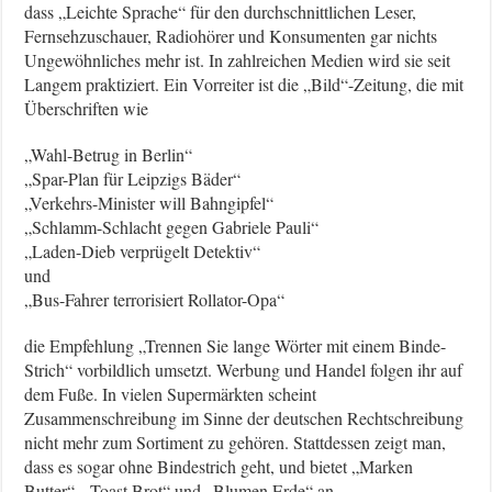
dass „Leichte Sprache“ für den durchschnittlichen Leser,
Fernsehzuschauer, Radiohörer und Konsumenten gar nichts
Ungewöhnliches mehr ist. In zahlreichen Medien wird sie seit
Langem praktiziert. Ein Vorreiter ist die „Bild“-Zeitung, die mit
Überschriften wie
„Wahl-Betrug in Berlin“
„Spar-Plan für Leipzigs Bäder“
„Verkehrs-Minister will Bahngipfel“
„Schlamm-Schlacht gegen Gabriele Pauli“
„Laden-Dieb verprügelt Detektiv“
und
„Bus-Fahrer terrorisiert Rollator-Opa“
die Empfehlung „Trennen Sie lange Wörter mit einem Binde-
Strich“ vorbildlich umsetzt. Werbung und Handel folgen ihr auf
dem Fuße. In vielen Supermärkten scheint
Zusammenschreibung im Sinne der deutschen Rechtschreibung
nicht mehr zum Sortiment zu gehören. Stattdessen zeigt man,
dass es sogar ohne Bindestrich geht, und bietet „Marken
Butter“, „Toast Brot“ und „Blumen Erde“ an.