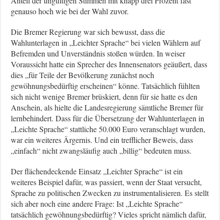
Anteil der ungültigen Stimmen mit knapp drei Prozent fast
genauso hoch wie bei der Wahl zuvor.
Die Bremer Regierung war sich bewusst, dass die
Wahlunterlagen in „Leichter Sprache“ bei vielen Wählern auf
Befremden und Unverständnis stoßen würden. In weiser
Voraussicht hatte ein Sprecher des Innensenators geäußert, dass
dies „für Teile der Bevölkerung zunächst noch
gewöhnungsbedürftig erscheinen“ könne. Tatsächlich fühlten
sich nicht wenige Bremer brüskiert, denn für sie hatte es den
Anschein, als hielte die Landesregierung sämtliche Bremer für
lernbehindert. Dass für die Übersetzung der Wahlunterlagen in
„Leichte Sprache“ stattliche 50.000 Euro veranschlagt wurden,
war ein weiteres Ärgernis. Und ein trefflicher Beweis, dass
„einfach“ nicht zwangsläufig auch „billig“ bedeuten muss.
Der flächendeckende Einsatz „Leichter Sprache“ ist ein
weiteres Beispiel dafür, was passiert, wenn der Staat versucht,
Sprache zu politischen Zwecken zu instrumentalisieren. Es stellt
sich aber noch eine andere Frage: Ist „Leichte Sprache“
tatsächlich gewöhnungsbedürftig? Vieles spricht nämlich dafür,