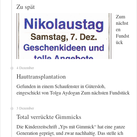
Zu spät
Zum
nächst
en
Fundst
ück
4 Dezember
Haut­trans­plan­ta­ti­on
Gefunden in einem Schaufenster in Gütersloh,
eingeschickt von Tolga Aydogan Zum nächsten Fundstück
3 Dezember
Total verrückte Gimmicks
Die Kinderzeitschrift „Yps mit Gimmick“ hat eine ganze
Generation geprägt, und zwar nachhaltig. Das stelle ich