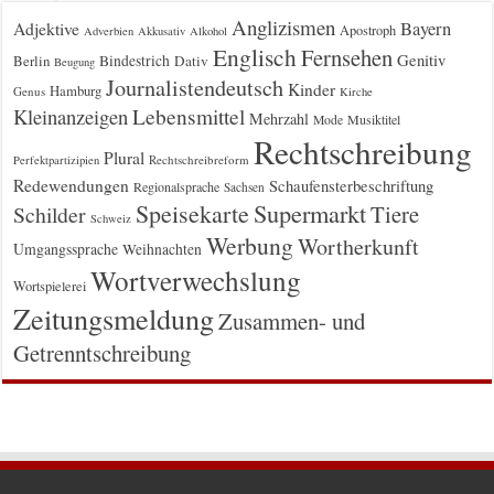
Anglizismen
Bayern
Adjektive
Apostroph
Adverbien
Akkusativ
Alkohol
Englisch
Fernsehen
Genitiv
Berlin
Bindestrich
Dativ
Beugung
Journalistendeutsch
Kinder
Hamburg
Genus
Kirche
Kleinanzeigen
Lebensmittel
Mehrzahl
Musiktitel
Mode
Rechtschreibung
Plural
Rechtschreibreform
Perfektpartizipien
Redewendungen
Schaufensterbeschriftung
Regionalsprache
Sachsen
Supermarkt
Speisekarte
Tiere
Schilder
Schweiz
Werbung
Wortherkunft
Umgangssprache
Weihnachten
Wortverwechslung
Wortspielerei
Zeitungsmeldung
Zusammen- und
Getrenntschreibung