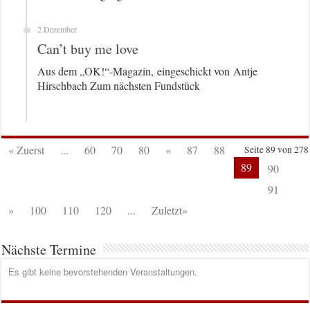
2 Dezember
Can’t buy me love
Aus dem „OK!“-Magazin, eingeschickt von Antje
Hirschbach Zum nächsten Fundstück
« Zuerst
...
60
70
80
«
87
88
Seite 89 von 278
89
90
91
»
100
110
120
...
Zuletzt»
Nächste Termine
Es gibt keine bevorstehenden Veranstaltungen.