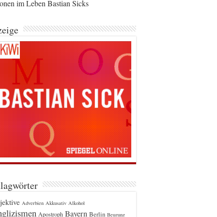
ionen im Leben Bastian Sicks
eige
lagwörter
jektive
Adverbien
Akkusativ
Alkohol
glizismen
Bayern
Berlin
Apostroph
Beugung