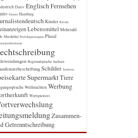
Englisch
Fernsehen
destrich
Dativ
itiv
Hamburg
Genus
urnalistendeutsch
Kinder
Kirche
einanzeigen
Lebensmittel
Mehrzahl
Plural
Musiktitel
de
Perfektpartizipien
htschreibreform
echtschreibung
dewendungen
Regionalsprache
Sachsen
Schilder
aufensterbeschriftung
Schweiz
Supermarkt
eisekarte
Tiere
Werbung
gangssprache
Weihnachten
rtherkunft
Wortspielerei
ortverwechslung
eitungsmeldung
Zusammen-
d Getrenntschreibung