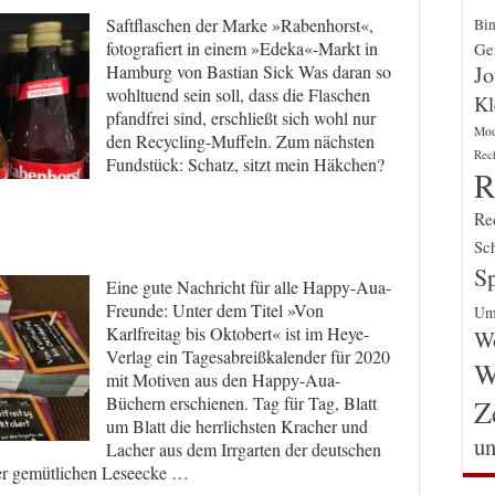
Saftflaschen der Marke »Rabenhorst«,
Bin
fotografiert in einem »Edeka«-Markt in
Gen
Jo
Hamburg von Bastian Sick Was daran so
wohltuend sein soll, dass die Flaschen
Kl
pfandfrei sind, erschließt sich wohl nur
Mo
den Recycling-Muffeln. Zum nächsten
Rec
Fundstück: Schatz, sitzt mein Häkchen?
R
Re
Sch
Sp
Eine gute Nachricht für alle Happy-Aua-
Freunde: Unter dem Titel »Von
Um
Karlfreitag bis Oktobert« ist im Heye-
Wo
Verlag ein Tagesabreißkalender für 2020
W
mit Motiven aus den Happy-Aua-
Büchern erschienen. Tag für Tag, Blatt
Z
um Blatt die herrlichsten Kracher und
un
Lacher aus dem Irrgarten der deutschen
rer gemütlichen Leseecke …