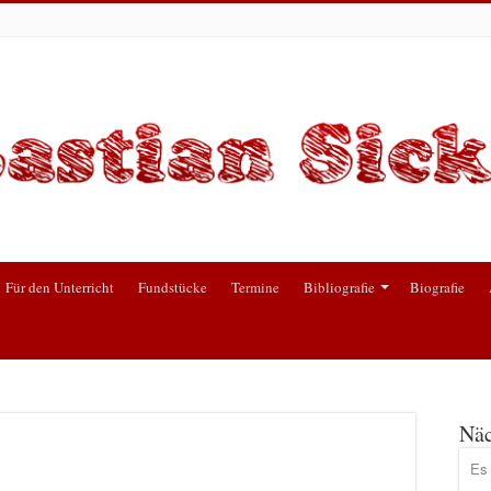
Für den Unterricht
Fundstücke
Termine
Bibliografie
Biografie
Näc
Es 